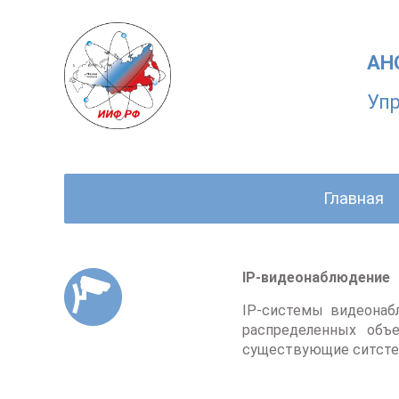
АНО
Упр
Главная
IP-видеонаблюдение
IP-системы видеонаб
распределенных объ
существующие ситсте