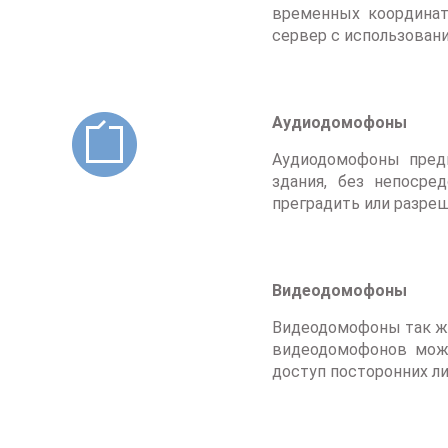
временных координат
сервер с использован
Аудиодомофоны
Аудиодомофоны предн
здания, без непосре
преградить или разреш
Видеодомофоны
Видеодомофоны так же
видеодомофонов можн
доступ посторонних ли